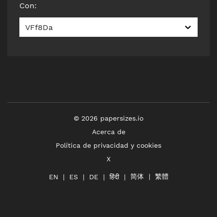
Con
:
VFf8Da
©
2026
papersizes.io
Acerca de
Política de privacidad y cookies
X
简体
繁體
हिंदी
EN
ES
DE