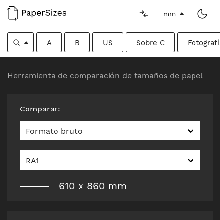
mm
A
B
US
Sobre C
Fotografí
Herramienta de comparación de tamaños de papel
Comparar
:
Formato bruto
RA1
610
x
860
mm