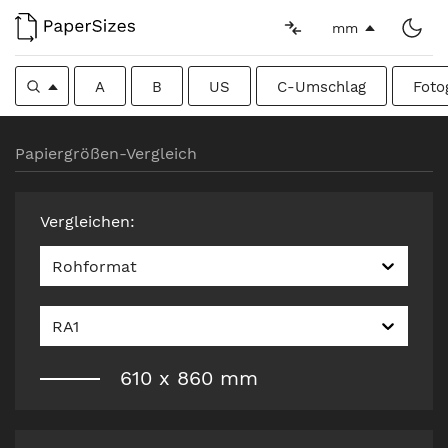
mm
A
B
US
C-Umschlag
Foto
Papiergrößen-Vergleich
Vergleichen
:
Rohformat
RA1
610
x
860
mm