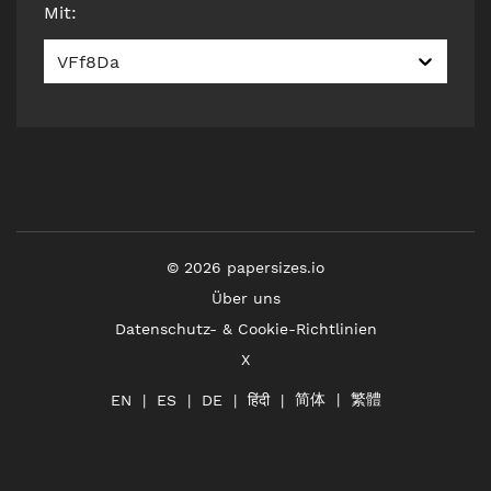
Mit
:
VFf8Da
©
2026
papersizes.io
Über uns
Datenschutz- & Cookie-Richtlinien
X
简体
繁體
हिंदी
EN
ES
DE