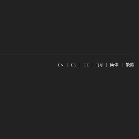
简体
繁體
हिंदी
EN
ES
DE