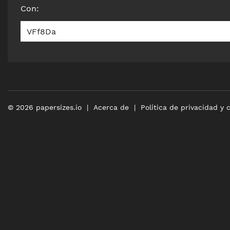
Con
:
VFf8Da
©
2026
papersizes.io
Acerca de
Política de privacidad y 