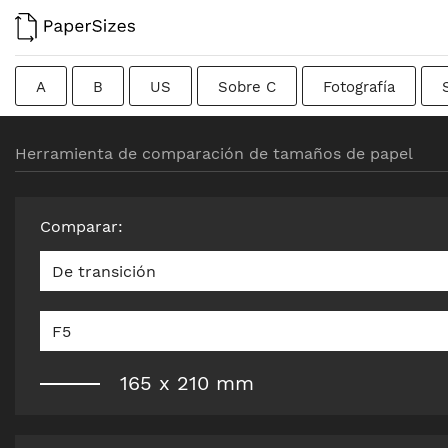
A
B
US
Sobre C
Fotografía
Tarjetas de visita
Colombiano
Chino
Fr
Herramienta de comparación de tamaños de papel
Formato bruto
Canadiense
Británico tradicio
Comparar
:
De transición
F5
165
x
210
mm