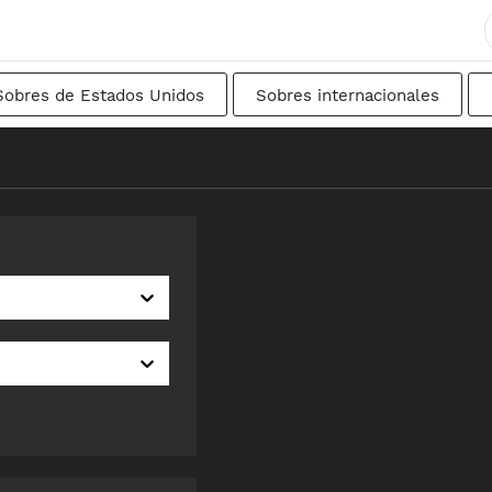
Sobres de Estados Unidos
Sobres internacionales
ancés
DIN
Japonés
De transición
Suec
nal