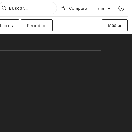
Comparar
mm
Más
Libros
Periódico
o
Imperial
Valla publicitaria