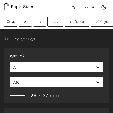
mm
A
B
US
C लिफाफा
फोटोग्राफी
पेपर साइज़ तुलना टूल
तुलना करें
:
A
A10
26
x
37
mm