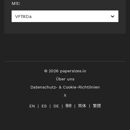
Mit
:
VFf8Da
©
2026
papersizes.io
Über uns
Datenschutz- & Cookie-Richtlinien
X
简体
繁體
हिंदी
EN
ES
DE