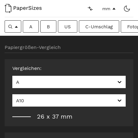
mm
A
B
US
C-Umschlag
Foto
Papiergrößen-Vergleich
Vergleichen
:
A
A10
26
x
37
mm