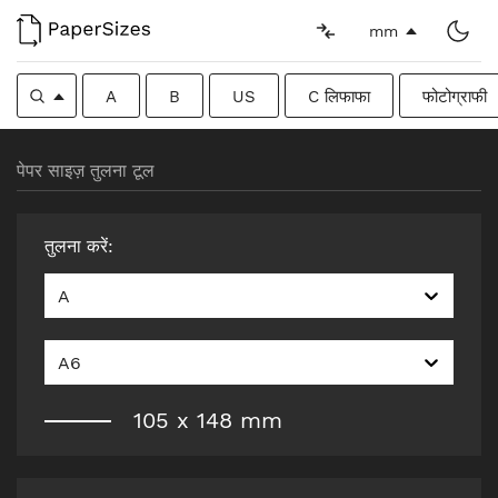
mm
A
B
US
C लिफाफा
फोटोग्राफी
पेपर साइज़ तुलना टूल
तुलना करें
:
A
A6
105
x
148
mm