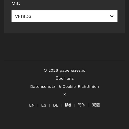
Mit
:
VFf8Da
©
2026
papersizes.io
Über uns
Datenschutz- & Cookie-Richtlinien
X
简体
繁體
हिंदी
EN
ES
DE