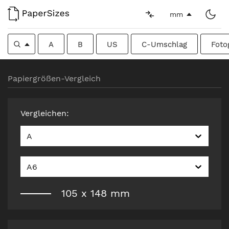
mm
A
B
US
C-Umschlag
Foto
Papiergrößen-Vergleich
Vergleichen
:
A
A6
105
x
148
mm