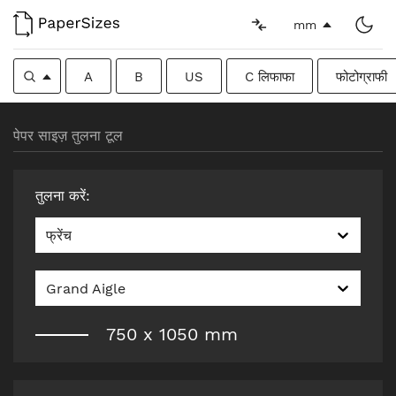
mm
A
B
US
C लिफाफा
फोटोग्राफी
पेपर साइज़ तुलना टूल
तुलना करें
:
फ्रेंच
Grand Aigle
750
x
1050
mm