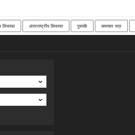
स लिफाफा
अंतरराष्ट्रीय लिफाफा
पुस्तकें
समाचार पत्र
Imperial
बिलबोर्ड
रॉ
कनाडाई
पारंपरिक ब्रिट