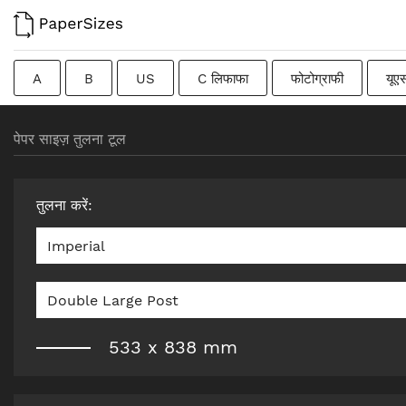
A
B
US
C लिफाफा
फोटोग्राफी
यूए
फ्रेंच
DIN
जापानी
संक्रमणकालीन
स्वीडिश
पेपर साइज़ तुलना टूल
तुलना करें
:
Imperial
Double Large Post
533
x
838
mm