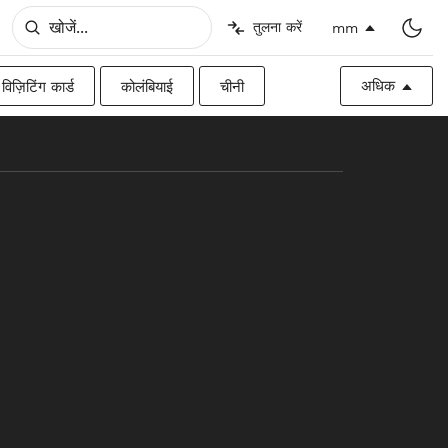
तुलना करें
mm
अधिक
विज़िटिंग कार्ड
कोलंबियाई
चीनी
िश