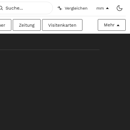
Vergleichen
mm
Mehr
her
Zeitung
Visitenkarten
h
Imperial
Plakatwand