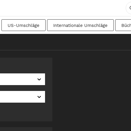
US-Umschläge
Internationale Umschläge
Büc
DIN
Japanisch
Übergangsformate
Schwedisc