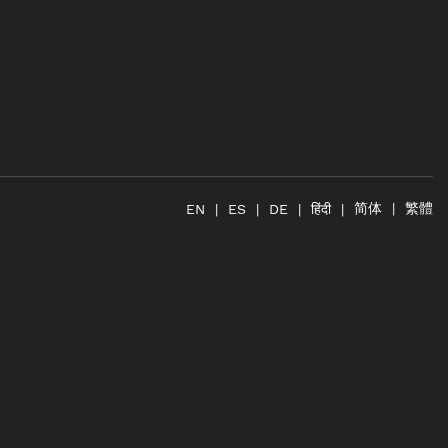
简体
繁體
हिंदी
EN
ES
DE