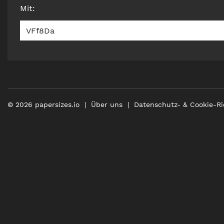
Mit
:
VFf8Da
©
2026
papersizes.io
Über uns
Datenschutz- & Cookie-Ri