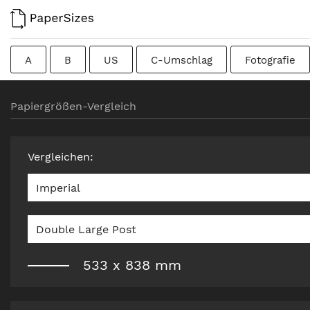
A
B
US
C-Umschlag
Fotografie
Kolumbianisch
Chinesisch
Französisch
Papiergrößen-Vergleich
Rohformat
Kanadisch
Traditionell britisch
Vergleichen
:
Imperial
Double Large Post
533
x
838
mm