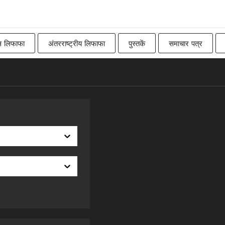
स लिफाफा
अंतरराष्ट्रीय लिफाफा
पुस्तकें
समाचार पत्र
Imperial
बिलबोर्ड
रॉ
कनाडाई
पारंपरिक ब्रिट