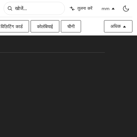
तुलना करें
mm
अधिक
विज़िटिंग कार्ड
कोलंबियाई
चीनी
िश