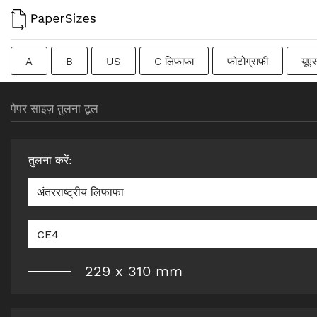
A
B
US
C लिफाफा
फोटोग्राफी
यूए
फ्रेंच
DIN
जापानी
संक्रमणकालीन
स्वीडिश
पेपर साइज़ तुलना टूल
तुलना करें
:
अंतरराष्ट्रीय लिफाफा
CE4
229
x
310
mm