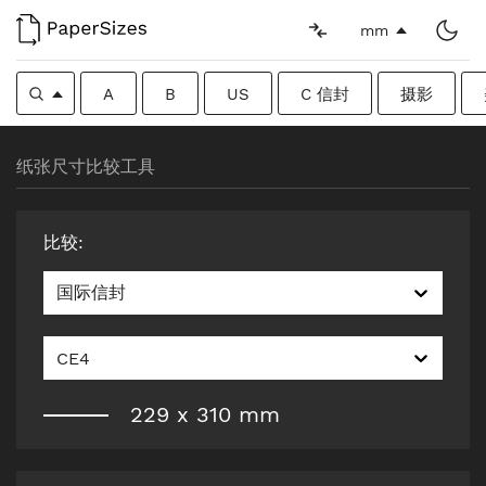
mm
A
B
US
C 信封
摄影
纸张尺寸比较工具
比较
:
国际信封
CE4
229
x
310
mm