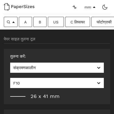
mm
A
B
US
C लिफाफा
फोटोग्राफी
पेपर साइज़ तुलना टूल
तुलना करें
:
संक्रमणकालीन
F10
26
x
41
mm