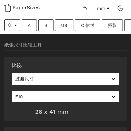
mm
A
B
US
C 信封
摄影
纸张尺寸比较工具
比较
:
过渡尺寸
F10
26
x
41
mm