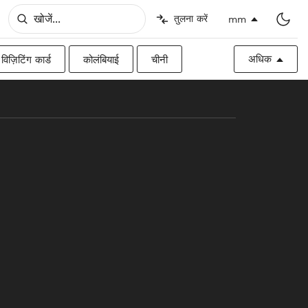
तुलना करें
mm
अधिक
विज़िटिंग कार्ड
कोलंबियाई
चीनी
िश