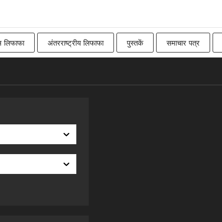
स लिफाफा
अंतरराष्ट्रीय लिफाफा
पुस्तकें
समाचार पत्र
Imperial
बिलबोर्ड
रॉ
कनाडाई
पारंपरिक ब्रिट