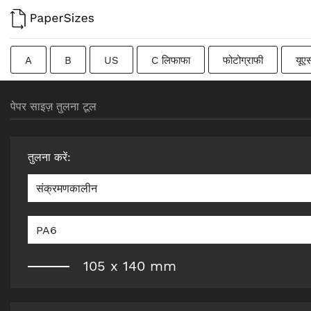
A
B
US
C लिफाफा
फोटोग्राफी
यूए
फ्रेंच
DIN
जापानी
संक्रमणकालीन
स्वीडिश
पेपर साइज़ तुलना टूल
तुलना करें
:
संक्रमणकालीन
PA6
105
x
140
mm