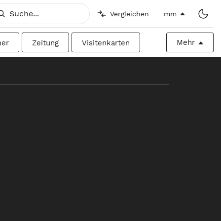
Vergleichen
mm
Mehr
her
Zeitung
Visitenkarten
h
Imperial
Plakatwand