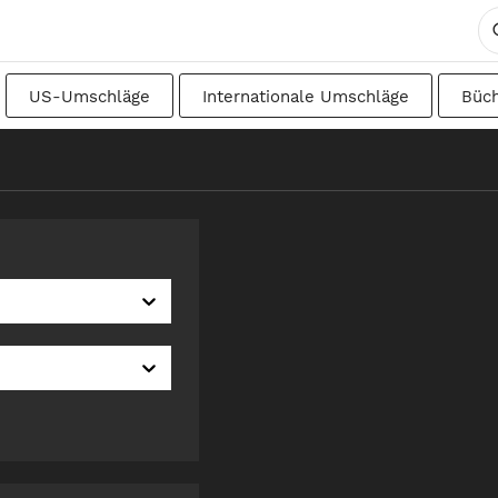
US-Umschläge
Internationale Umschläge
Büc
DIN
Japanisch
Übergangsformate
Schwedisc