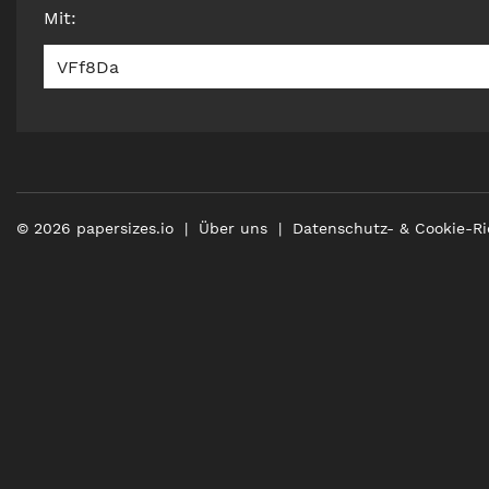
Mit
:
VFf8Da
©
2026
papersizes.io
Über uns
Datenschutz- & Cookie-Ri