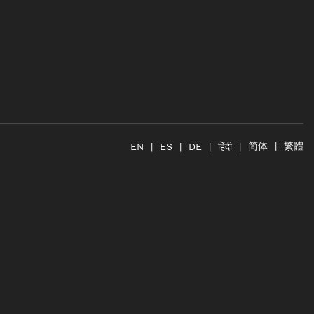
简体
繁體
हिंदी
EN
ES
DE