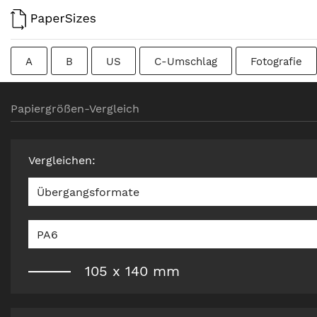
A
B
US
C-Umschlag
Fotografie
Kolumbianisch
Chinesisch
Französisch
Papiergrößen-Vergleich
Rohformat
Kanadisch
Traditionell britisch
Vergleichen
:
Übergangsformate
PA6
105
x
140
mm