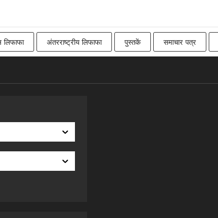
स लिफाफा
अंतरराष्ट्रीय लिफाफा
पुस्तकें
समाचार पत्र
Imperial
बिलबोर्ड
रॉ
कनाडाई
पारंपरिक ब्रिट