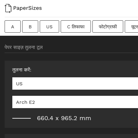
A
B
US
C लिफाफा
फोटोग्राफी
यूए
फ्रेंच
DIN
जापानी
संक्रमणकालीन
स्वीडिश
पेपर साइज़ तुलना टूल
तुलना करें
:
US
Arch E2
660.4
x
965.2
mm