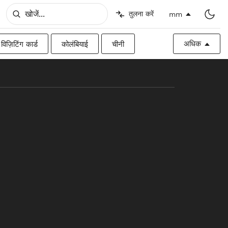
तुलना करें
mm
अधिक
विज़िटिंग कार्ड
कोलंबियाई
चीनी
िश