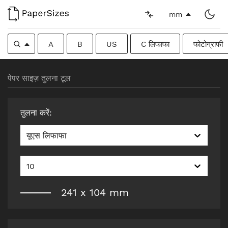
mm
A
B
US
C लिफाफा
फोटोग्राफी
पेपर साइज़ तुलना टूल
तुलना करें
:
यूएस लिफाफा
10
241
x
104
mm