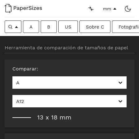
mm
A
B
US
Sobre C
Fotografí
Herramienta de comparación de tamaños de papel
Comparar
:
A
A12
13
x
18
mm