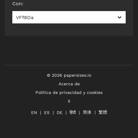
Con
:
VFf8Da
©
2026
papersizes.io
Acerca de
Política de privacidad y cookies
X
简体
繁體
हिंदी
EN
ES
DE