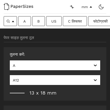
mm
A
B
US
C लिफाफा
फोटोग्राफी
पेपर साइज़ तुलना टूल
तुलना करें
:
A
A12
13
x
18
mm