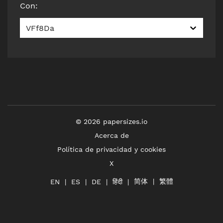
Con
:
VFf8Da
©
2026
papersizes.io
Acerca de
Política de privacidad y cookies
X
简体
繁體
हिंदी
EN
ES
DE