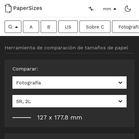
mm
A
B
US
Sobre C
Fotografí
Herramienta de comparación de tamaños de papel
Comparar
:
Fotografía
5R, 2L
127
x
177.8
mm