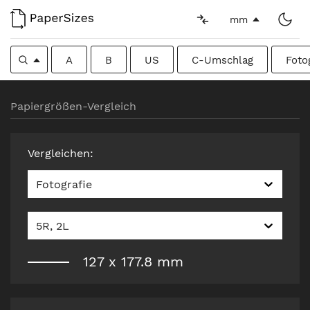
mm
A
B
US
C-Umschlag
Foto
Papiergrößen-Vergleich
Vergleichen
:
Fotografie
5R, 2L
127
x
177.8
mm