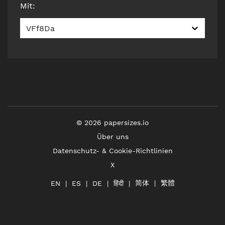
Mit
:
VFf8Da
©
2026
papersizes.io
Über uns
Datenschutz- & Cookie-Richtlinien
X
简体
繁體
हिंदी
EN
ES
DE