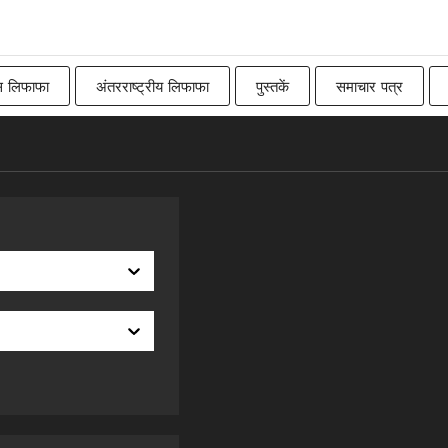
स लिफाफा
अंतरराष्ट्रीय लिफाफा
पुस्तकें
समाचार पत्र
Imperial
बिलबोर्ड
रॉ
कनाडाई
पारंपरिक ब्रिट