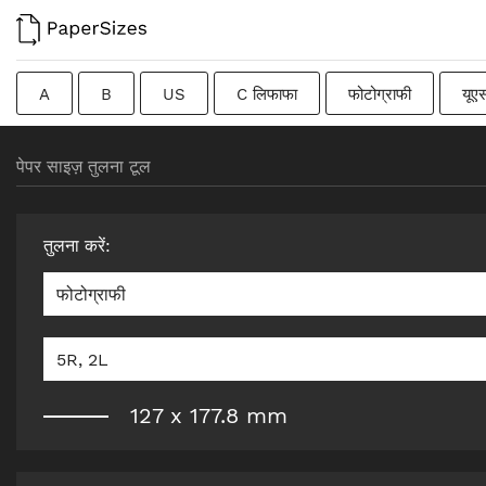
A
B
US
C लिफाफा
फोटोग्राफी
यूए
फ्रेंच
DIN
जापानी
संक्रमणकालीन
स्वीडिश
पेपर साइज़ तुलना टूल
तुलना करें
:
फोटोग्राफी
5R, 2L
127
x
177.8
mm