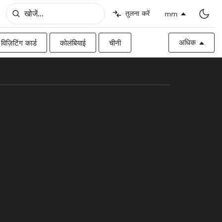
तुलना करें
mm
अधिक
विज़िटिंग कार्ड
कोलंबियाई
चीनी
िश