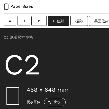
A
B
US
C 信封
攝影
美國信封
過渡尺寸
瑞典
Imperial
廣告牌
原紙
C2 紙張尺寸規格
C2
458
x
648
mm
更改單位
比較