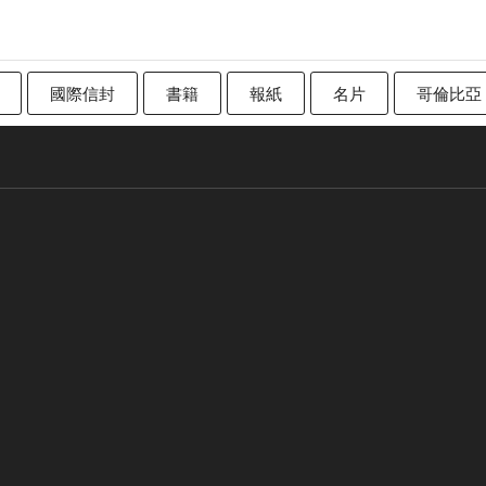
國際信封
書籍
報紙
名片
哥倫比亞
加拿大
傳統英國