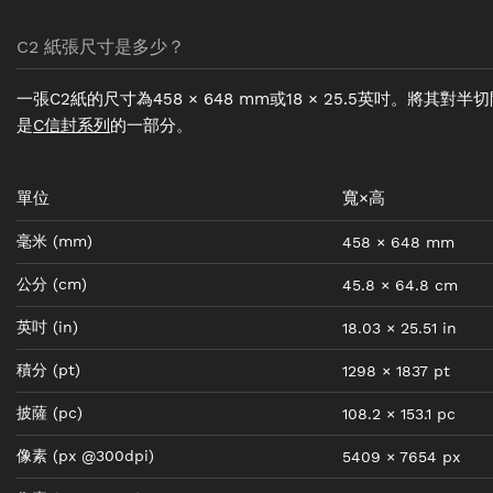
C2 紙張尺寸是多少？
一張C2紙的尺寸為458 × 648 mm或18 × 25.5英吋。將其對
是
C信封系列
的一部分。
單位
寬×高
毫米
(mm)
458
×
648
mm
公分
(cm)
45.8
×
64.8
cm
英吋
(in)
18.03
×
25.51
in
積分
(pt)
1298
×
1837
pt
披薩
(pc)
108.2
×
153.1
pc
像素
(px @300dpi)
5409
×
7654
px