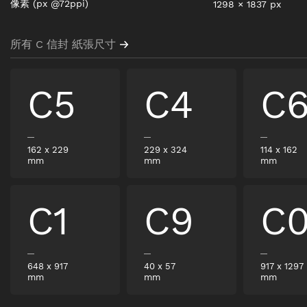
像素
(px @72ppi)
1298
×
1837
px
所有 C 信封 紙張尺寸
C5
C4
C
162
x
229
229
x
324
114
x
162
mm
mm
mm
C1
C9
C
648
x
917
40
x
57
917
x
1297
mm
mm
mm