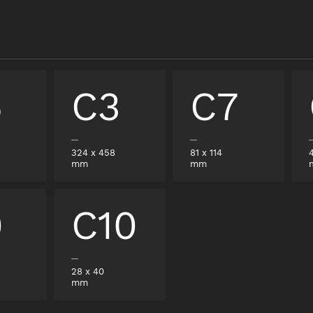
6
C3
C7
324
x
458
81
x
114
mm
mm
0
C10
28
x
40
mm