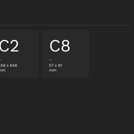
C2
C8
458
x
648
57
x
81
mm
mm