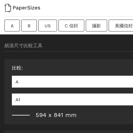
A
B
US
C 信封
攝影
美國信封
過渡尺寸
瑞典
Imperial
廣告牌
原紙
紙張尺寸比較工具
比較
:
A
A1
594
x
841
mm