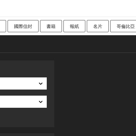
國際信封
書籍
報紙
名片
哥倫比亞
加拿大
傳統英國