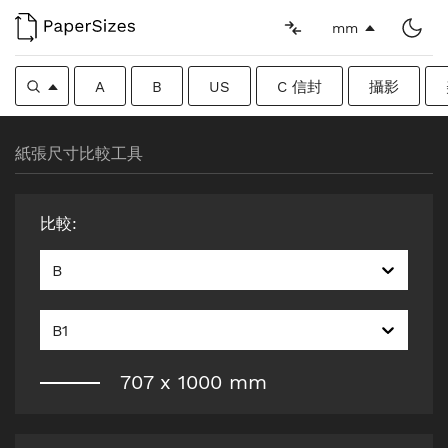
mm
A
B
US
C 信封
攝影
紙張尺寸比較工具
比較
:
B
B1
707
x
1000
mm