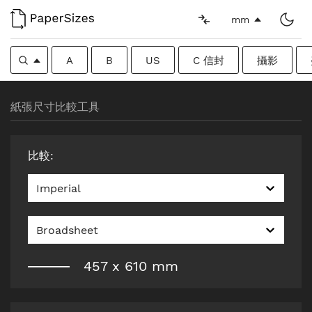
mm
A
B
US
C 信封
攝影
紙張尺寸比較工具
比較
:
Imperial
Broadsheet
457
x
610
mm