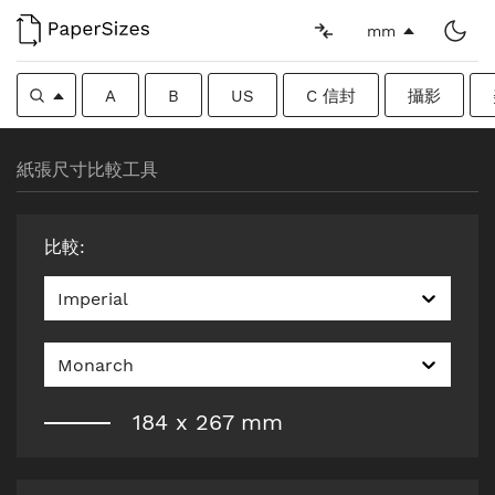
mm
A
B
US
C 信封
攝影
紙張尺寸比較工具
比較
:
Imperial
Monarch
184
x
267
mm