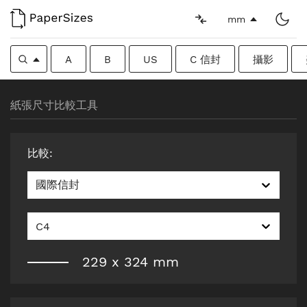
mm
A
B
US
C 信封
攝影
紙張尺寸比較工具
比較
:
國際信封
C4
229
x
324
mm