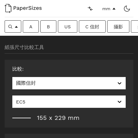
mm
A
B
US
C 信封
攝影
紙張尺寸比較工具
比較
:
國際信封
EC5
155
x
229
mm