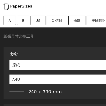
A
B
US
C 信封
攝影
美國信封
過渡尺寸
瑞典
Imperial
廣告牌
原紙
紙張尺寸比較工具
比較
:
原紙
A4U
240
x
330
mm