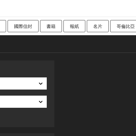
國際信封
書籍
報紙
名片
哥倫比亞
加拿大
傳統英國