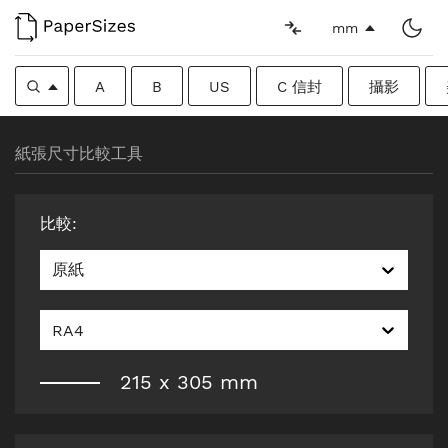
mm
A
B
US
C 信封
攝影
紙張尺寸比較工具
比較
:
原紙
RA4
215
x
305
mm