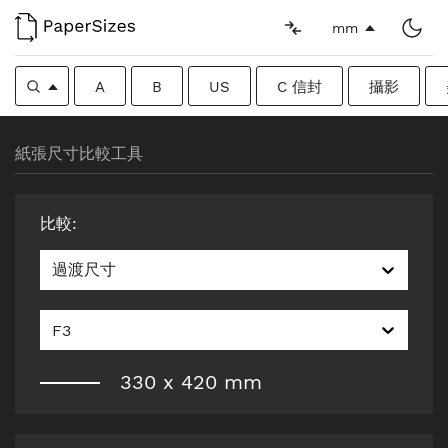
mm
A
B
US
C 信封
攝影
紙張尺寸比較工具
比較
:
過渡尺寸
F3
330
x
420
mm