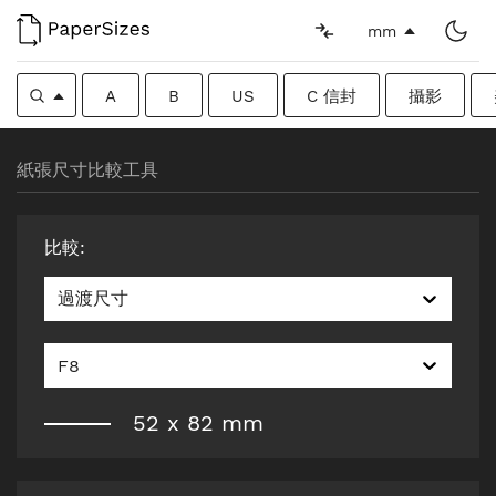
mm
A
B
US
C 信封
攝影
紙張尺寸比較工具
比較
:
過渡尺寸
F8
52
x
82
mm