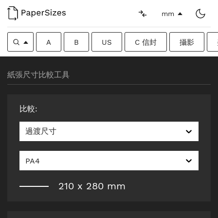
mm
A
B
US
C 信封
攝影
紙張尺寸比較工具
比較
:
過渡尺寸
PA4
210
x
280
mm