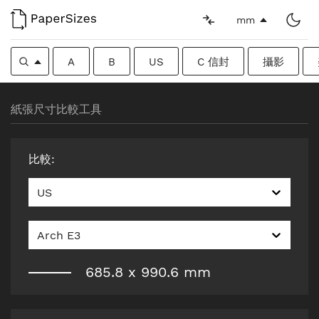
mm
A
B
US
C 信封
攝影
紙張尺寸比較工具
比較
:
US
Arch E3
685.8
x
990.6
mm