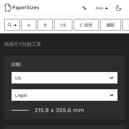
mm
A
B
US
C 信封
攝影
紙張尺寸比較工具
比較
:
US
Legal
215.9
x
355.6
mm