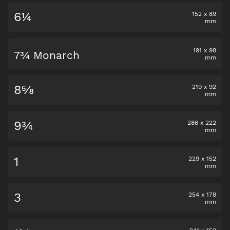
6¼
152
x
89
mm
191
x
98
7¾ Monarch
mm
8⅝
219
x
92
mm
9¾
286
x
222
mm
1
229
x
152
mm
3
254
x
178
mm