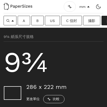
mm
A
B
US
C 信封
攝影
9¾ 紙張尺寸規格
9¾
286
x
222
mm
更改單位
比較