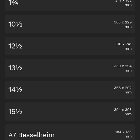
1¾
241
x
152
mm
10½
305
x
229
mm
12½
318
x
241
mm
13½
330
x
254
mm
14½
368
x
292
mm
15½
394
x
305
mm
184
x
133
A7 Besselheim
mm