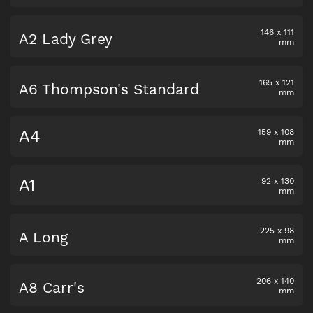
146
x
111
A2 Lady Grey
mm
165
x
121
A6 Thompson's Standard
mm
A4
159
x
108
mm
A1
92
x
130
mm
225
x
98
A Long
mm
206
x
140
A8 Carr's
mm