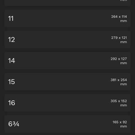
11
264
x
114
mm
12
279
x
121
mm
14
292
x
127
mm
15
381
x
254
mm
16
305
x
152
mm
6¾
165
x
92
mm