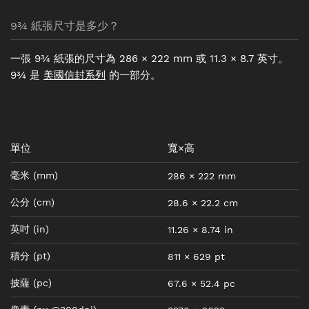
9¾ 紙張尺寸是多少？
一張 9¾ 紙張的尺寸為 286 × 222 mm 或 11.3 × 8.7 英寸。
9¾ 是
美國信封系列
的一部分。
單位
寬×高
毫米
(mm)
286
×
222
mm
公分
(cm)
28.6
×
22.2
cm
英吋
(in)
11.26
×
8.74
in
積分
(pt)
811
×
629
pt
披薩
(pc)
67.6
×
52.4
pc