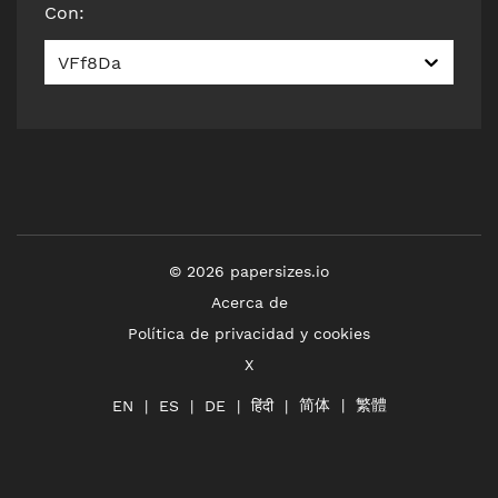
Con
:
VFf8Da
©
2026
papersizes.io
Acerca de
Política de privacidad y cookies
X
简体
繁體
हिंदी
EN
ES
DE