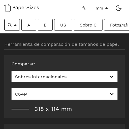
mm
A
B
US
Sobre C
Fotografí
Herramienta de comparación de tamaños de papel
Comparar
:
Sobres internacionales
C64M
318
x
114
mm