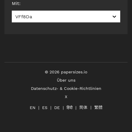
Mit
:
VFf8Da
©
2026
papersizes.io
Über uns
Datenschutz- & Cookie-Richtlinien
X
简体
繁體
हिंदी
EN
ES
DE