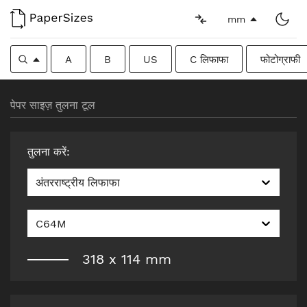
mm
A
B
US
C लिफाफा
फोटोग्राफी
पेपर साइज़ तुलना टूल
तुलना करें
:
अंतरराष्ट्रीय लिफाफा
C64M
318
x
114
mm