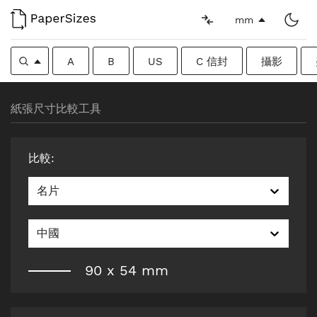
mm
A
B
US
C 信封
攝影
紙張尺寸比較工具
比較
:
名片
中國
90
x
54
mm