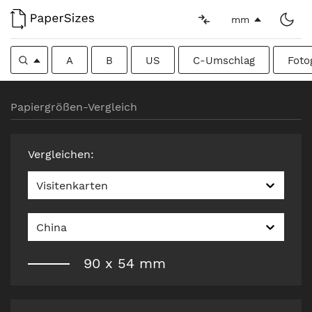
mm
A
B
US
C-Umschlag
Foto
Papiergrößen-Vergleich
Vergleichen
:
Visitenkarten
China
90
x
54
mm