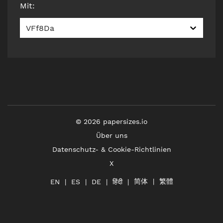
Mit
:
VFf8Da
©
2026
papersizes.io
Über uns
Datenschutz- & Cookie-Richtlinien
X
简体
繁體
हिंदी
EN
ES
DE