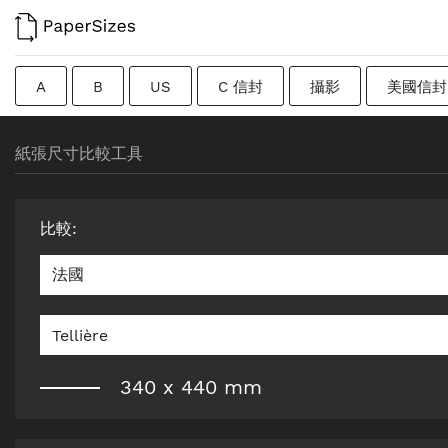
A
B
US
C 信封
攝影
美國信封
過渡尺寸
瑞典
Imperial
廣告牌
原紙
紙張尺寸比較工具
比較
:
法國
Tellière
340
x
440
mm