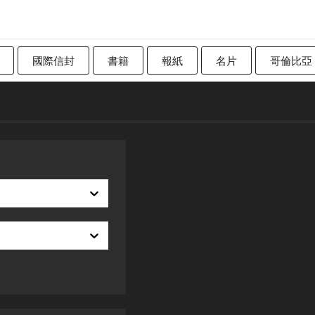
國際信封
書籍
報紙
名片
哥倫比亞
加拿大
傳統英國