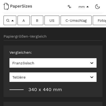
mm
A
B
US
C-Umschlag
Foto
Papiergrößen-Vergleich
Vergleichen
:
Französisch
Tellière
340
x
440
mm