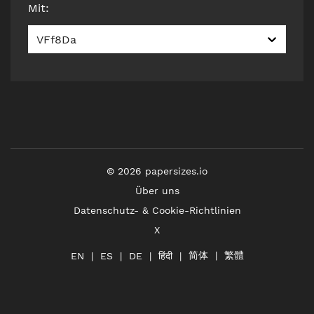
Mit
:
VFf8Da
©
2026
papersizes.io
Über uns
Datenschutz- & Cookie-Richtlinien
X
简体
繁體
हिंदी
EN
ES
DE