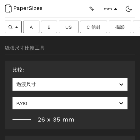
mm
A
B
US
C 信封
攝影
紙張尺寸比較工具
比較
:
過渡尺寸
PA10
26
x
35
mm