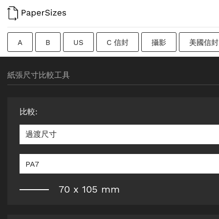
A
B
US
C 信封
攝影
美國信封
過渡尺寸
瑞典
Imperial
廣告牌
原紙
紙張尺寸比較工具
比較
:
過渡尺寸
PA7
70
x
105
mm