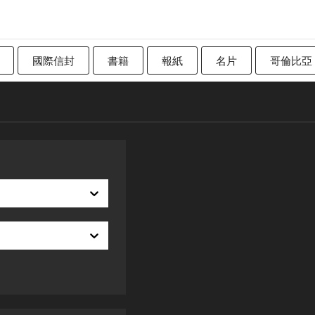
國際信封
書籍
報紙
名片
哥倫比亞
加拿大
傳統英國