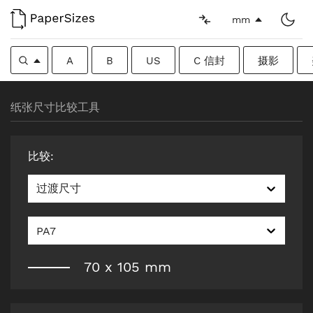
mm
A
B
US
C 信封
摄影
纸张尺寸比较工具
比较
:
过渡尺寸
PA7
70
x
105
mm