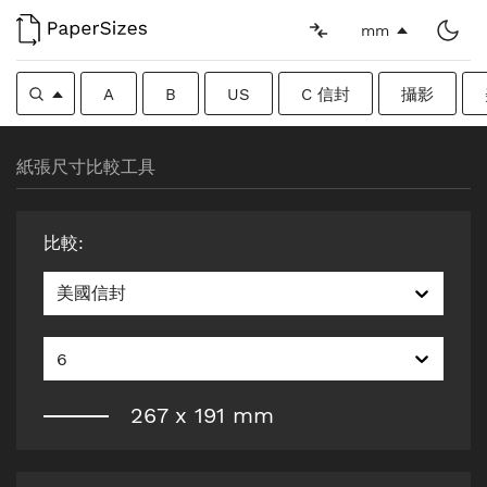
mm
A
B
US
C 信封
攝影
紙張尺寸比較工具
比較
:
美國信封
6
267
x
191
mm