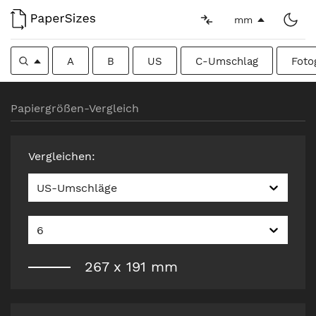
mm
A
B
US
C-Umschlag
Foto
Papiergrößen-Vergleich
Vergleichen
:
US-Umschläge
6
267
x
191
mm