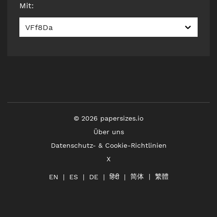
Mit
:
VFf8Da
©
2026
papersizes.io
Über uns
Datenschutz- & Cookie-Richtlinien
X
简体
繁體
हिंदी
EN
ES
DE